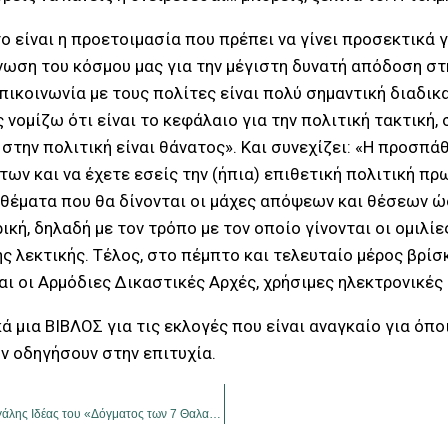
ο είναι η προετοιμασία που πρέπει να γίνει προσεκτικά γι
ωση του κόσμου μας για την μέγιστη δυνατή απόδοση στη
επικοινωνία με τους πολίτες είναι πολύ σημαντική διαδι
 νομίζω ότι είναι το κεφάλαιο για την πολιτική τακτική,
α στην πολιτική είναι θάνατος». Και συνεχίζει: «Η προσπά
ων και να έχετε εσείς την (ήπια) επιθετική πολιτική πρω
 θέματα που θα δίνονται οι μάχες απόψεων και θέσεων ώσ
κή, δηλαδή με τον τρόπο με τον οποίο γίνονται οι ομιλίες
ης λεκτικής. Τέλος, στο πέμπτο και τελευταίο μέρος βρί
αι οι Αρμόδιες Δικαστικές Αρχές, χρήσιμες ηλεκτρονικές
ά μια ΒΙΒΛΟΣ για τις εκλογές που είναι αναγκαίο για όπο
ν οδηγήσουν στην επιτυχία.
Επίθεση στο μέλλον! Οι πολιτικές προεκτάσεις της νέας Μεγάλης Ιδέας του «Δόγματος των 7 Θαλασσών»