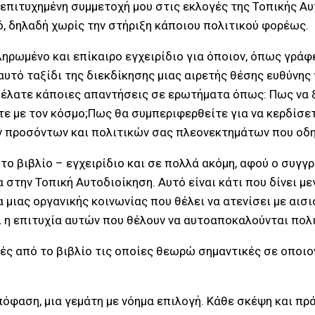
 επιτυχημένη συμμετοχή μου στις εκλογές της Τοπικής Α
, δηλαδή χωρίς την στήριξη κάποιου πολιτικού φορέως.
κληρωμένο και επίκαιρο εγχειρίδιο για όποιον, όπως γράφ
υτό ταξίδι της διεκδίκησης μιας αιρετής θέσης ευθύνης
θέλατε κάποιες απαντήσεις σε ερωτήματα όπως: Πως να ξ
ε με τον κόσμο;Πως θα συμπεριφερθείτε για να κερδίσετ
ν προσόντων και πολιτικών σας πλεονεκτημάτων που οδηγ
το βιβλίο – εγχειρίδιο και σε πολλά ακόμη, αφού ο συγγ
στην Τοπική Αυτοδιοίκηση. Αυτό είναι κάτι που δίνει με
 μιας οργανικής κοινωνίας που θέλει να ατενίσει με αισι
ι η επιτυχία αυτών που θέλουν να αυτοαποκαλούνται πολι
ές από το βιβλίο τις οποίες θεωρώ σημαντικές σε οποιο
απόφαση, μια γεμάτη με νόημα επιλογή. Κάθε σκέψη και π