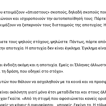
υ ετοιμάζουν «άπιαστους» σκοπούς, δηλαδή σκοπούς που 
ηλώνουν και ισχυροποιούν την αυτοπεποίθησή τους. Πάρτ
κιμάζουν να ξεπερνούν τους δισταγμούς της αποτυχίας. Η
θέλετε τους ψηλούς στόχους, ψηλώστε. Πάντως, πάρτε απ
την αποτυχία. Η αποτυχία δεν είναι έγκλημα. Έγκλημα είνα
ι ένδοξη ακόμη και η αποτυχία. Εμείς οι Έλληνες άλλωστ
τη δράση, που οδηγεί στο στόχο».
υτών που θέλουν να ασχοληθούν με τα κοινά και να προσ
είναι ακλόνητη γιατί μόνο έτσι μεταδίδεται και στους άλ
χαν Γκαίτε. «Από τη στιγμή που αφοσιώνεται κανείς ορισ
ρείς να κάνεις ή ονειρεύεσαι… μπορείς, ξεκίνα το. Η τόλμ