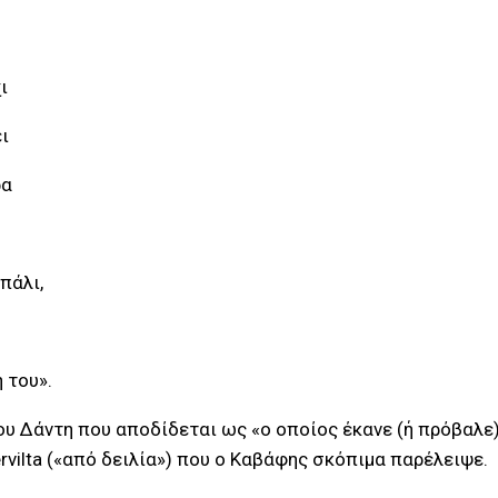
ι
ι
ρα
πάλι,
 του».
του Δάντη που αποδίδεται ως «ο οποίος έκανε (ή πρόβαλε
rvilta («από δειλία») που ο Καβάφης σκόπιμα παρέλειψε.