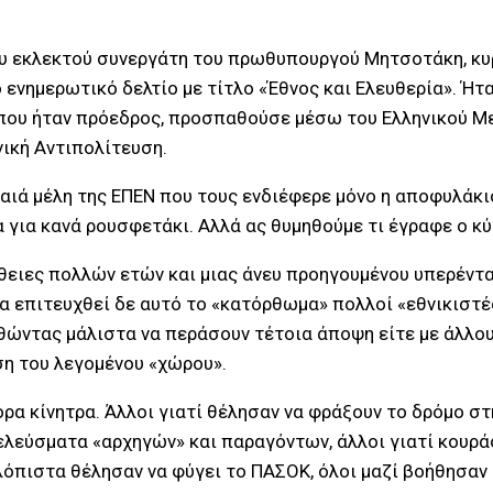
του εκλεκτού συνεργάτη του πρωθυπουργού Μητσοτάκη, κυ
ό ενημερωτικό δελτίο με τίτλο «Έθνος και Ελευθερία». Ή
 που ήταν πρόεδρος, προσπαθούσε μέσω του Ελληνικού 
νική Αντιπολίτευση.
αιά μέλη της ΕΠΕΝ που τους ενδιέφερε μόνο η αποφυλάκι
για κανά ρουσφετάκι. Αλλά ας θυμηθούμε τι έγραφε ο κύ
θειες πολλών ετών και μιας άνευ προηγουμένου υπερέντασ
να επιτευχθεί δε αυτό το «κατόρθωμα» πολλοί «εθνικιστέ
ώντας μάλιστα να περάσουν τέτοια άποψη είτε με άλλου
η του λεγομένου «χώρου».
ρα κίνητρα. Άλλοι γιατί θέλησαν να φράξουν το δρόμο στ
 κελεύσματα «αρχηγών» και παραγόντων, άλλοι γιατί κουρ
λόπιστα θέλησαν να φύγει το ΠΑΣΟΚ, όλοι μαζί βοήθησαν 