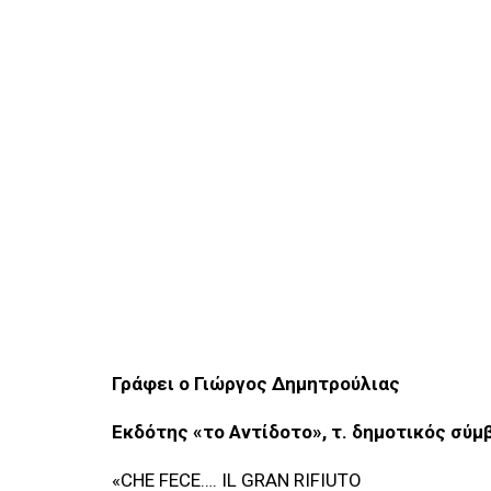
Γράφει ο Γιώργος Δημητρούλιας
Εκδότης «το Αντίδοτο», τ. δημοτικός σύ
«CHE FECE…. IL GRAN RIFIUTO