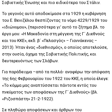
Σοβιετικής Ένωσης και πιο ειδικότερα του Στάλιν.
Το γεγονός αυτό αποδοκίμασε στα 1929 η κυβέρνηση
του Ε. Βενιζέλου θεσπίζοντας το νόμο 4229/1929 του
«ιδιώνυμου», (περισσότερα γι’ αυτό το ζήτημα βλ. το
έργο μου: «Η Μακεδονία στη μέγγενη της Γ΄ Διεθνούς
και του ΚΚΕ», εκδ. β΄ «Πελασγός» – Γιαννάκενας –
2013). Ήταν ένας «διεθνισμός», ο οποίος αποτελούσε,
στην ουσία, όχημα της Σοβιετικής Πολιτικής, και
δευτερευόντως των Σλάβων.
Για παράδειγμα –από τα πολλά- αναφέρω την απόφαση
της 6ης Φεβρουαρίου του 1922 του ΚΚΕ, η οποία έλεγε:
«Το κόμμα μας αναπτύσσεται πάντοτε εντός του
πνεύματος των αποφάσεων της Γ΄ Διεθνούς» (βλ.
«Ριζοσπάστη» 21-2-1922).
Σε πληθώρα αποφάσεων και άρθρων του